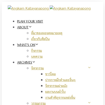
Skip
Skip
links
to
primary
navigation
PLAN YOUR VISIT
Skip
ABOUT
to
ที่มาของหอจดหมายเหตุ
content
เกี่ยวกับศิลปิน
WHAT’S ON
กิจกรรม
บทความ
ARCHIVES
จิตรกรรม
ชาร์โคล
ปากกาหมึกดำและอื่นๆ
จิตรกรรมฝาผนัง
ผลงานบนผ้าใบ
งานสำคัญจากแหล่งอื่น
วรรณกรรม