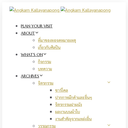
Skip
Skip
links
to
primary
navigation
PLAN YOUR VISIT
Skip
ABOUT
to
ที่มาของหอจดหมายเหตุ
content
เกี่ยวกับศิลปิน
WHAT’S ON
กิจกรรม
บทความ
ARCHIVES
จิตรกรรม
ชาร์โคล
ปากกาหมึกดำและอื่นๆ
จิตรกรรมฝาผนัง
ผลงานบนผ้าใบ
งานสำคัญจากแหล่งอื่น
วรรณกรรม