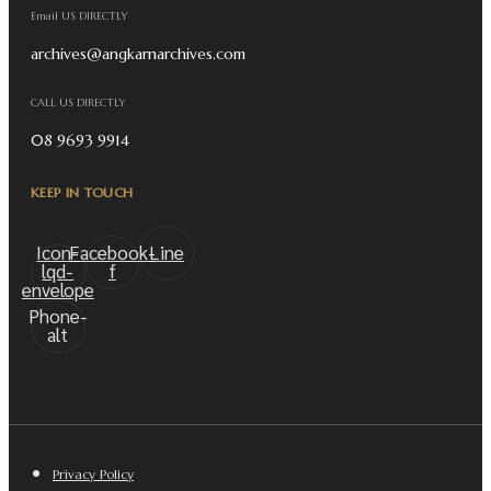
Email US DIRECTLY
archives@angkarnarchives.com
CALL US DIRECTLY
08 9693 9914
KEEP IN TOUCH
Icon-
Facebook-
Line
lqd-
f
envelope
Phone-
alt
Privacy Policy