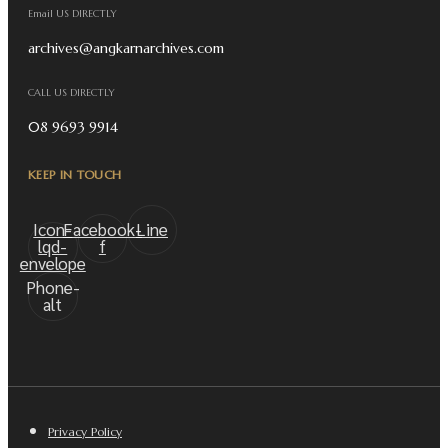
Email US DIRECTLY
archives@angkarnarchives.com
CALL US DIRECTLY
08 9693 9914
KEEP IN TOUCH
Icon-
Facebook-
Line
lqd-
f
envelope
Phone-
alt
Privacy Policy