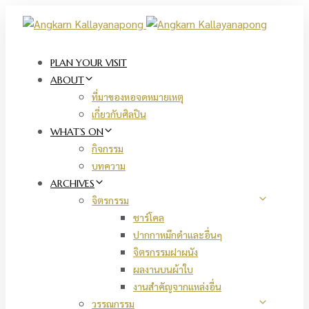
Skip
Skip
links
to
primary
navigation
PLAN YOUR VISIT
Skip
ABOUT
to
ที่มาของหอจดหมายเหตุ
content
เกี่ยวกับศิลปิน
WHAT’S ON
กิจกรรม
บทความ
ARCHIVES
จิตรกรรม
ชาร์โคล
ปากกาหมึกดำและอื่นๆ
จิตรกรรมฝาผนัง
ผลงานบนผ้าใบ
งานสำคัญจากแหล่งอื่น
วรรณกรรม