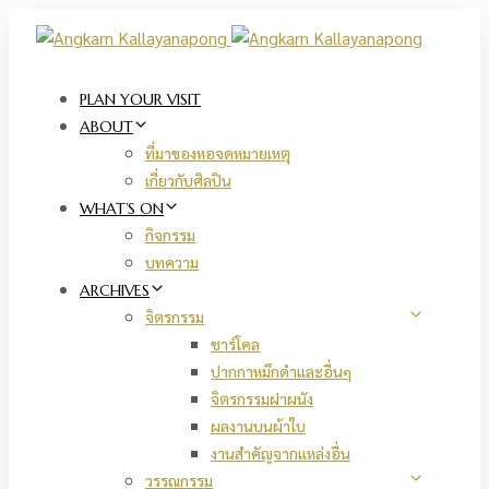
Skip
Skip
links
to
primary
navigation
PLAN YOUR VISIT
Skip
ABOUT
to
ที่มาของหอจดหมายเหตุ
content
เกี่ยวกับศิลปิน
WHAT’S ON
กิจกรรม
บทความ
ARCHIVES
จิตรกรรม
ชาร์โคล
ปากกาหมึกดำและอื่นๆ
จิตรกรรมฝาผนัง
ผลงานบนผ้าใบ
งานสำคัญจากแหล่งอื่น
วรรณกรรม