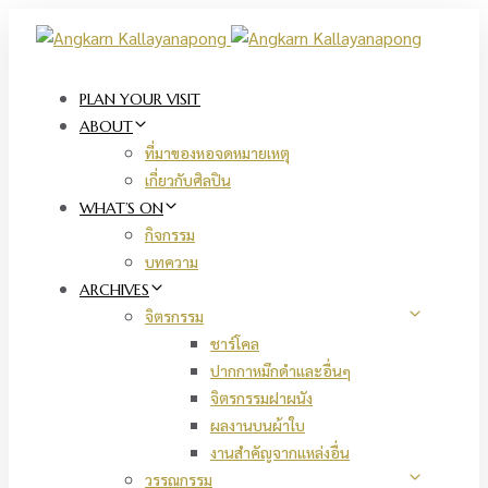
Skip
Skip
links
to
primary
navigation
PLAN YOUR VISIT
Skip
ABOUT
to
ที่มาของหอจดหมายเหตุ
content
เกี่ยวกับศิลปิน
WHAT’S ON
กิจกรรม
บทความ
ARCHIVES
จิตรกรรม
ชาร์โคล
ปากกาหมึกดำและอื่นๆ
จิตรกรรมฝาผนัง
ผลงานบนผ้าใบ
งานสำคัญจากแหล่งอื่น
วรรณกรรม