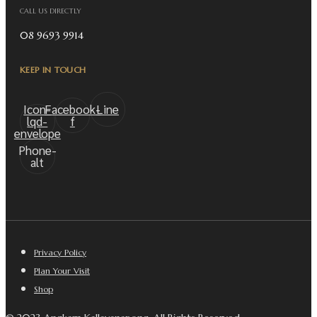
CALL US DIRECTLY
08 9693 9914
KEEP IN TOUCH
Icon-
Facebook-
Line
lqd-
f
envelope
Phone-
alt
Privacy Policy
Plan Your Visit
Shop