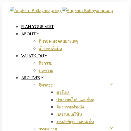
Skip
Skip
links
to
primary
navigation
PLAN YOUR VISIT
Skip
ABOUT
to
ที่มาของหอจดหมายเหตุ
content
เกี่ยวกับศิลปิน
WHAT’S ON
กิจกรรม
บทความ
ARCHIVES
จิตรกรรม
ชาร์โคล
ปากกาหมึกดำและอื่นๆ
จิตรกรรมฝาผนัง
ผลงานบนผ้าใบ
งานสำคัญจากแหล่งอื่น
วรรณกรรม