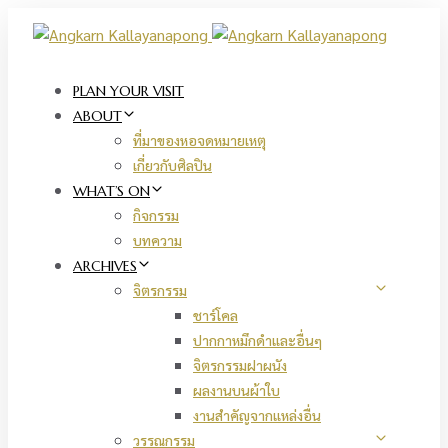
Skip
Skip
links
to
primary
navigation
PLAN YOUR VISIT
Skip
ABOUT
to
ที่มาของหอจดหมายเหตุ
content
เกี่ยวกับศิลปิน
WHAT’S ON
กิจกรรม
บทความ
ARCHIVES
จิตรกรรม
ชาร์โคล
ปากกาหมึกดำและอื่นๆ
จิตรกรรมฝาผนัง
ผลงานบนผ้าใบ
งานสำคัญจากแหล่งอื่น
วรรณกรรม