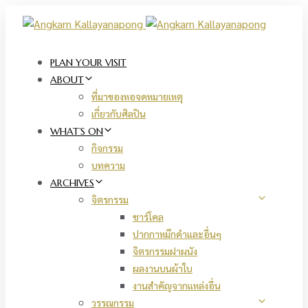
Skip
Skip
links
to
primary
navigation
PLAN YOUR VISIT
Skip
ABOUT
to
ที่มาของหอจดหมายเหตุ
content
เกี่ยวกับศิลปิน
WHAT’S ON
กิจกรรม
บทความ
ARCHIVES
จิตรกรรม
ชาร์โคล
ปากกาหมึกดำและอื่นๆ
จิตรกรรมฝาผนัง
ผลงานบนผ้าใบ
งานสำคัญจากแหล่งอื่น
วรรณกรรม