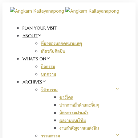
Skip
Skip
links
to
primary
navigation
PLAN YOUR VISIT
Skip
ABOUT
to
ที่มาของหอจดหมายเหตุ
content
เกี่ยวกับศิลปิน
WHAT’S ON
กิจกรรม
บทความ
ARCHIVES
จิตรกรรม
ชาร์โคล
ปากกาหมึกดำและอื่นๆ
จิตรกรรมฝาผนัง
ผลงานบนผ้าใบ
งานสำคัญจากแหล่งอื่น
วรรณกรรม