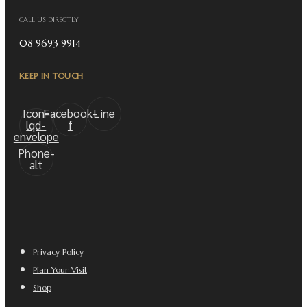
CALL US DIRECTLY
08 9693 9914
KEEP IN TOUCH
Icon-
Facebook-
Line
lqd-
f
envelope
Phone-
alt
Privacy Policy
Plan Your Visit
Shop